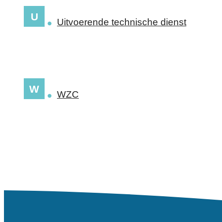
U
Uitvoerende technische dienst
W
WZC