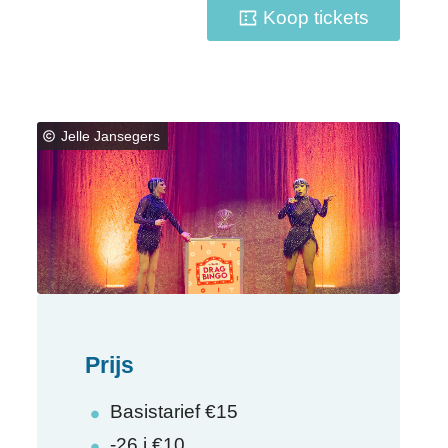
Koop tickets
Jelle Jansegers
Prijs
Basistarief
€
15
-26 j
€
10