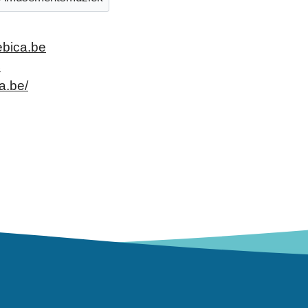
ebica.be
4
a.be/