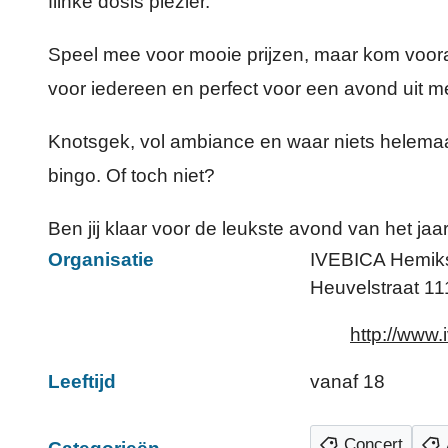
flinke dosis plezier.
Speel mee voor mooie prijzen, maar kom vooral
voor iedereen en perfect voor een avond uit met
Knotsgek, vol ambiance en waar niets helemaal
bingo. Of toch niet?
Ben jij klaar voor de leukste avond van het jaa
Organisatie
IVEBICA Hemiks
Heuvelstraat 11
Website
http://www.
Leeftijd
vanaf
18
Concert