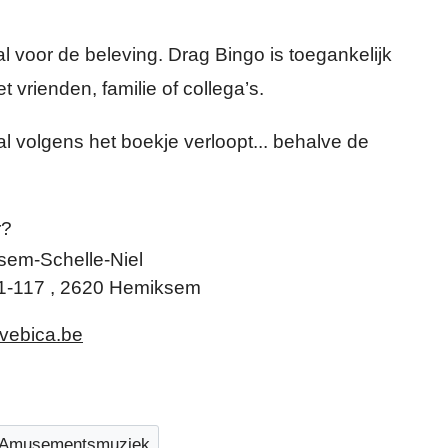
 voor de beleving. Drag Bingo is toegankelijk
 vrienden, familie of collega’s.
 volgens het boekje verloopt... behalve de
r?
em-Schelle-Niel
1-117
,
2620
Hemiksem
ivebica.be
Amusementsmuziek