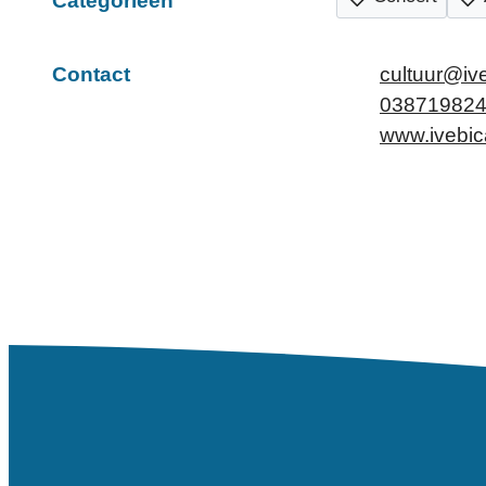
Categorieën
E-mail
Contact
cultuur
@
iv
Tel.
03871982
Website
www.ivebic