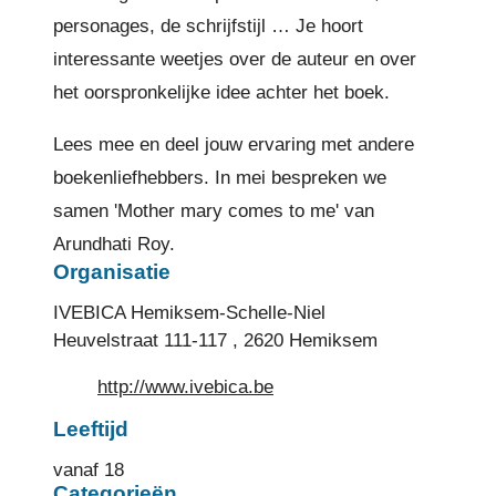
personages, de schrijfstijl … Je hoort
interessante weetjes over de auteur en over
het oorspronkelijke idee achter het boek.
Lees mee en deel jouw ervaring met andere
boekenliefhebbers. In mei bespreken we
samen 'Mother mary comes to me' van
Arundhati Roy.
Organisatie
IVEBICA Hemiksem-Schelle-Niel
Heuvelstraat 111-117
,
2620
Hemiksem
Website
http://www.ivebica.be
Leeftijd
vanaf
18
Categorieën