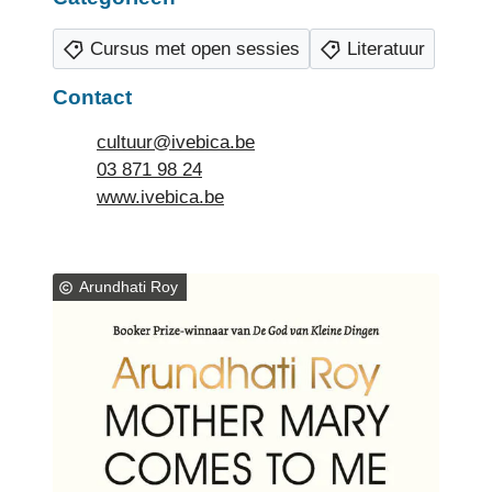
Cursus met open sessies
Literatuur
Contact
E-mail
cultuur
@
ivebica.be
Tel.
03 871 98 24
Website
www.ivebica.be
Arundhati Roy