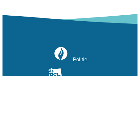
Politie
Bibliotheek
DOK~3
IVEBICA - cultuur