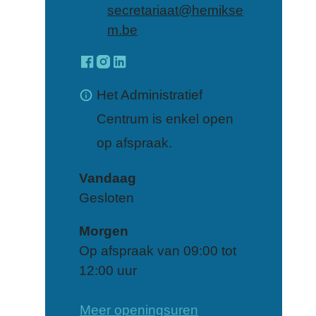
E-mail
secretariaat
@
hemikse
m.be
Facebook
Instagram
LinkedIn
Secretariaat
Secretariaat
Secretariaat
Het Administratief
Centrum is enkel open
op afspraak.
Vandaag
Gesloten
Morgen
Op afspraak van
09:00
tot
12:00
uur
Secretariaat
Meer openingsuren