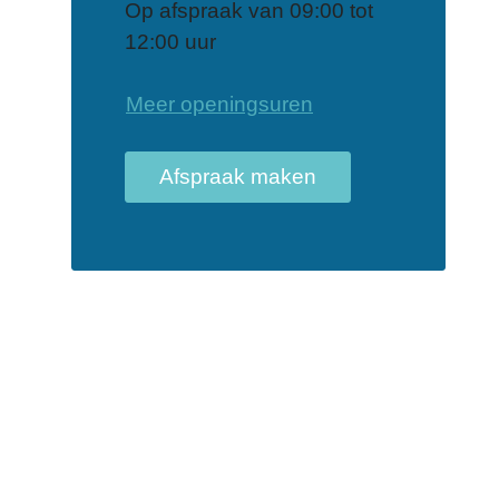
Op afspraak van
09:00
tot
12:00
uur
Dienst Burgerzake
Meer openingsuren
Afspraak maken